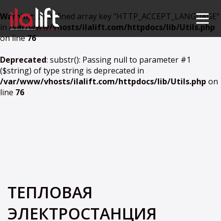
Warning
: Undefined array key "HTTP_ACCEPT_LANGUAGE"
in
/var/www/vhosts/ilalift.com/httpdocs/lib/Utils.php
on line
76
Deprecated
: substr(): Passing null to parameter #1
($string) of type string is deprecated in
/var/www/vhosts/ilalift.com/httpdocs/lib/Utils.php
on
line
76
ТЕПЛОВАЯ
ЭЛЕКТРОСТАНЦИЯ