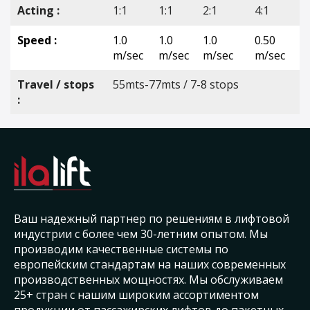
Acting :
1:1
1:1
2:1
4:1
Speed :
1.0
1.0
1.0
0.50
m/sec
m/sec
m/sec
m/sec
Travel / stops
55mts-77mts / 7-8 stops
:
Ваш надежный партнер по решениям в лифтовой
индустрии с более чем 30-летним опытом. Мы
производим качественные системы по
европейским стандартам на наших современных
производственных мощностях. Мы обслуживаем
25+ стран с нашим широким ассортиментом
продукции от пассажирских лифтов до пакетных