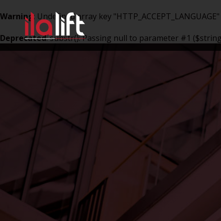
Warning
: Undefined array key "HTTP_ACCEPT_LANGUAGE"
Deprecated
: substr(): Passing null to parameter #1 ($strin