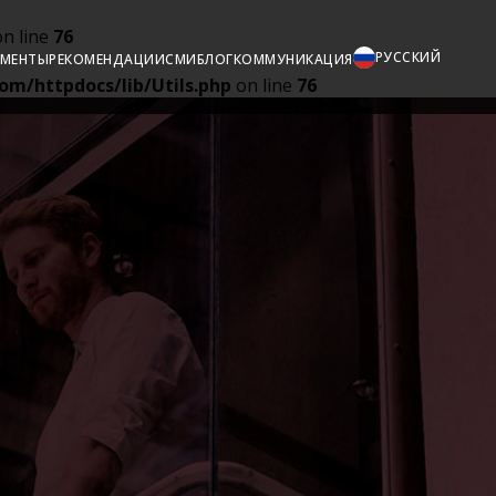
n line
76
РУССКИЙ
МЕНТЫ
РЕКОМЕНДАЦИИ
СМИ
БЛОГ
КОММУНИКАЦИЯ
om/httpdocs/lib/Utils.php
on line
76