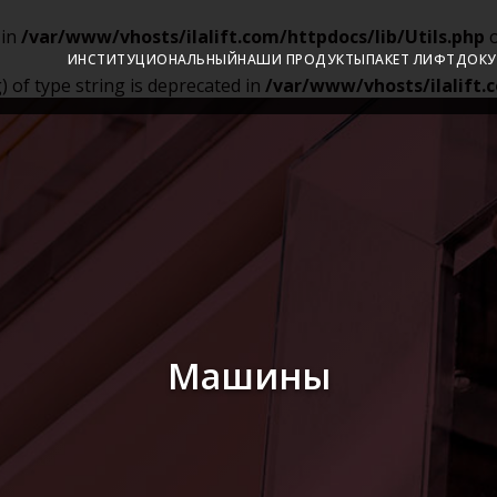
 in
/var/www/vhosts/ilalift.com/httpdocs/lib/Utils.php
o
ИНСТИТУЦИОНАЛЬНЫЙ
НАШИ ПРОДУКТЫ
ПАКЕТ ЛИФТ
ДОКУ
g) of type string is deprecated in
/var/www/vhosts/ilalift.c
Машины