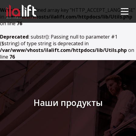
Warning
: Undefined array key "HTTP_ACCEPT_LANGUAGE"
in
/var/www/vhosts/ilalift.com/httpdocs/lib/Utils.php
on line
76
Deprecated
: substr(): Passing null to parameter #1
($string) of type string is deprecated in
/var/www/vhosts/ilalift.com/httpdocs/lib/Utils.php
on
line
76
Наши продукты