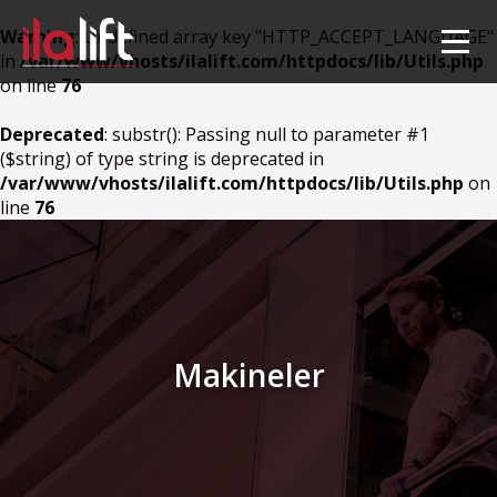
Warning
: Undefined array key "HTTP_ACCEPT_LANGUAGE"
in
/var/www/vhosts/ilalift.com/httpdocs/lib/Utils.php
on line
76
Deprecated
: substr(): Passing null to parameter #1
($string) of type string is deprecated in
/var/www/vhosts/ilalift.com/httpdocs/lib/Utils.php
on
line
76
Makineler