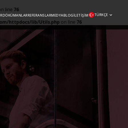
n line
76
TÜRKÇE
ÖR
DÖKÜMANLAR
REFERANSLAR
MEDYA
BLOG
İLETIŞIM
om/httpdocs/lib/Utils.php
on line
76