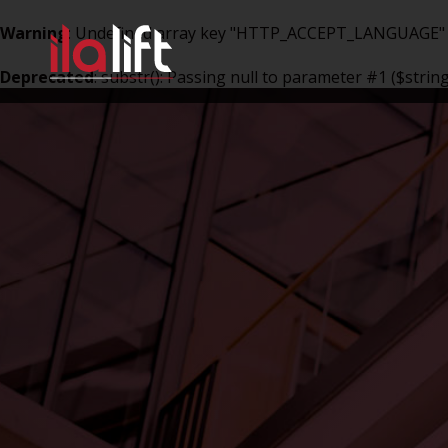
Warning
: Undefined array key "HTTP_ACCEPT_LANGUAGE"
Deprecated
: substr(): Passing null to parameter #1 ($strin