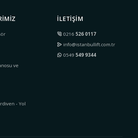
RIMIZ
İLETIŞIM
sör
0216
526 0117
info@istanbullift.com.tr
0549
549 9344
nosu ve
r
diven - Yol