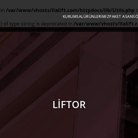
 in
/var/www/vhosts/ilalift.com/httpdocs/lib/Utils.php
o
KURUMSAL
ÜRÜNLERIMIZ
PAKET ASANS
g) of type string is deprecated in
/var/www/vhosts/ilalift.c
LİFTOR