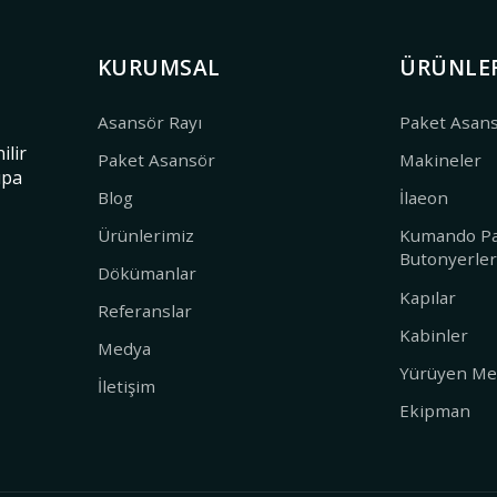
KURUMSAL
ÜRÜNLE
Asansör Rayı
Paket Asan
ilir
Paket Asansör
Makineler
upa
Blog
İlaeon
Ürünlerimiz
Kumando Pa
Butonyerle
Dökümanlar
Kapılar
Referanslar
Kabinler
Medya
Yürüyen Mer
İletişim
Ekipman