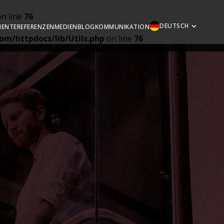
n line
76
DEUTSCH
ENTE
REFERENZEN
MEDIEN
BLOG
KOMMUNIKATION
om/httpdocs/lib/Utils.php
on line
76