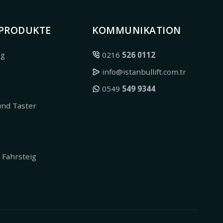
 PRODUKTE
KOMMUNIKATION
ug
0216
526 0112
info@istanbullift.com.tr
0549
549 9344
und Taster
- Fahrsteig