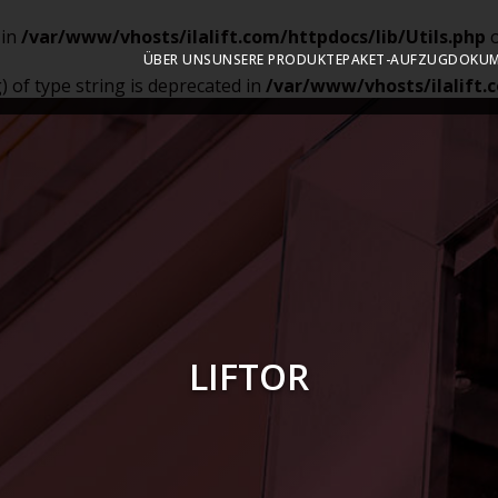
 in
/var/www/vhosts/ilalift.com/httpdocs/lib/Utils.php
o
ÜBER UNS
UNSERE PRODUKTE
PAKET-AUFZUG
DOKUM
g) of type string is deprecated in
/var/www/vhosts/ilalift.c
LIFTOR