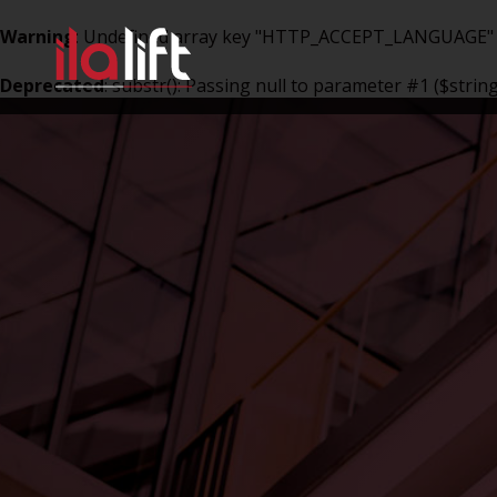
Warning
: Undefined array key "HTTP_ACCEPT_LANGUAGE"
Deprecated
: substr(): Passing null to parameter #1 ($strin