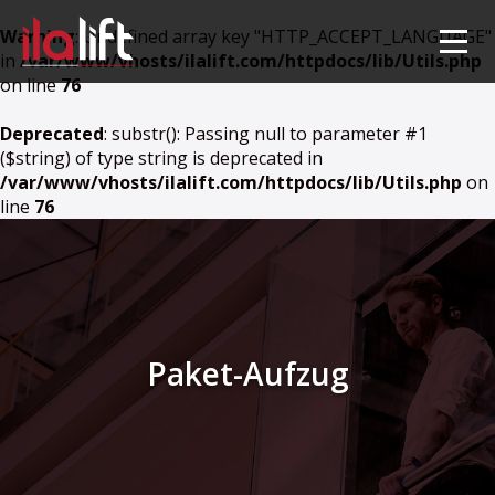
Warning
: Undefined array key "HTTP_ACCEPT_LANGUAGE"
in
/var/www/vhosts/ilalift.com/httpdocs/lib/Utils.php
on line
76
Deprecated
: substr(): Passing null to parameter #1
($string) of type string is deprecated in
/var/www/vhosts/ilalift.com/httpdocs/lib/Utils.php
on
line
76
Paket-Aufzug