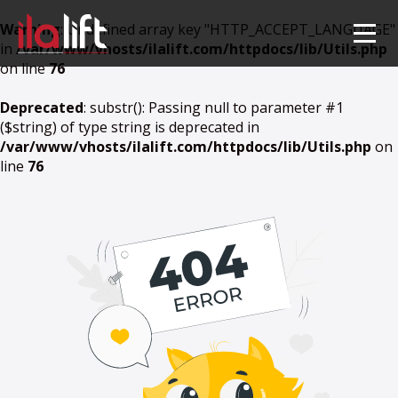
Warning
: Undefined array key "HTTP_ACCEPT_LANGUAGE"
in
/var/www/vhosts/ilalift.com/httpdocs/lib/Utils.php
on line
76
Deprecated
: substr(): Passing null to parameter #1
($string) of type string is deprecated in
/var/www/vhosts/ilalift.com/httpdocs/lib/Utils.php
on
line
76