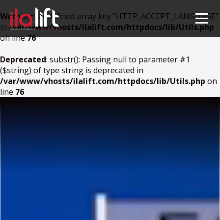
Warning
: Undefined array key "HTTP_ACCEPT_LANGUAGE"
in
/var/www/vhosts/ilalift.com/httpdocs/lib/Utils.php
on line
76
Deprecated
: substr(): Passing null to parameter #1
($string) of type string is deprecated in
/var/www/vhosts/ilalift.com/httpdocs/lib/Utils.php
on
line
76