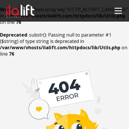
Warning
: Undefined array key "HTTP_ACCEPT_LANGUAGE"
in
/var/www/vhosts/ilalift.com/httpdocs/lib/Utils.php
on line
76
Deprecated
: substr(): Passing null to parameter #1
($string) of type string is deprecated in
/var/www/vhosts/ilalift.com/httpdocs/lib/Utils.php
on
line
76