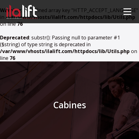
Warning
: Undefined array key "HTTP_ACCEPT_LANGUAGE"
in
/var/www/vhosts/ilalift.com/httpdocs/lib/Utils.php
on line
76
Deprecated
: substr(): Passing null to parameter #1
($string) of type string is deprecated in
/var/www/vhosts/ilalift.com/httpdocs/lib/Utils.php
on
line
76
Cabines