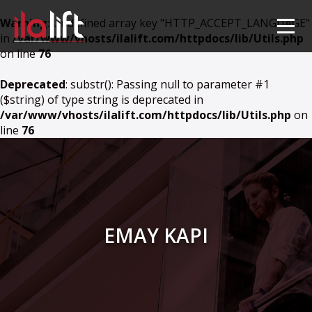
Warning
: Undefined array key "HTTP_ACCEPT_LANGUAGE"
in
/var/www/vhosts/ilalift.com/httpdocs/lib/Utils.php
on line
76
Deprecated
: substr(): Passing null to parameter #1
($string) of type string is deprecated in
/var/www/vhosts/ilalift.com/httpdocs/lib/Utils.php
on
line
76
EMAY KAPI