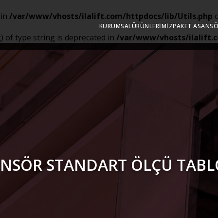
 in
/var/www/vhosts/ilalift.com/httpdocs/lib/Utils.php
o
KURUMSAL
ÜRÜNLERIMIZ
PAKET ASANS
g) of type string is deprecated in
/var/www/vhosts/ilalift.c
NSÖR STANDART ÖLÇÜ TAB