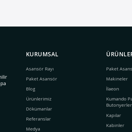
KURUMSAL
ÜRÜNLE
Asansör Rayı
Paket Asan
ilir
Paket Asansör
Makineler
upa
Blog
İlaeon
Ürünlerimiz
Kumando Pa
Butonyerle
Dökümanlar
Kapılar
Referanslar
Kabinler
Medya