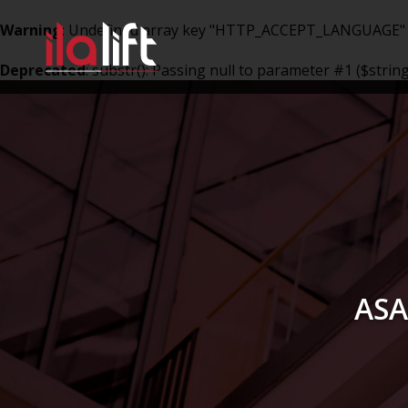
Warning
: Undefined array key "HTTP_ACCEPT_LANGUAGE"
Deprecated
: substr(): Passing null to parameter #1 ($strin
ASA