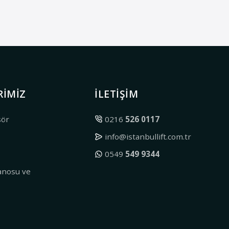
RIMIZ
İLETIŞIM
sör
0216
526 0117
info@istanbullift.com.tr
0549
549 9344
nosu ve
r