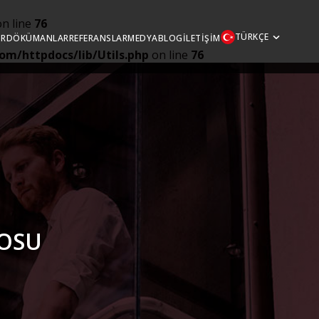
n line
76
TÜRKÇE
ÖR
DÖKÜMANLAR
REFERANSLAR
MEDYA
BLOG
İLETIŞIM
om/httpdocs/lib/Utils.php
on line
76
LOSU