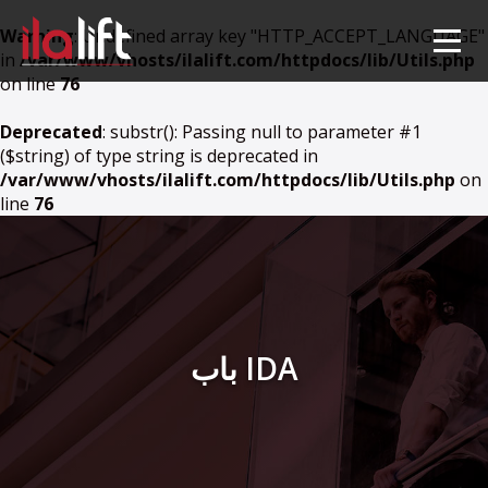
Warning
: Undefined array key "HTTP_ACCEPT_LANGUAGE"
in
/var/www/vhosts/ilalift.com/httpdocs/lib/Utils.php
on line
76
Deprecated
: substr(): Passing null to parameter #1
($string) of type string is deprecated in
/var/www/vhosts/ilalift.com/httpdocs/lib/Utils.php
on
line
76
باب IDA